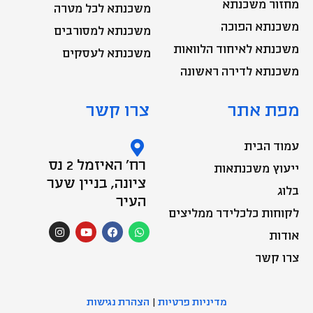
מחזור משכנתא
משכנתא לכל מטרה
משכנתא הפוכה
משכנתא למסורבים
משכנתא לאיחוד הלוואות
משכנתא לעסקים
משכנתא לדירה ראשונה
מפת אתר
צרו קשר
עמוד הבית
רח' האיזמל 2 נס
ייעוץ משכנתאות
ציונה, בניין שער
בלוג
העיר
לקוחות כלכלידר ממליצים
I
Y
F
W
n
o
a
h
אודות
s
u
c
a
t
t
e
t
צרו קשר
a
u
b
s
g
b
o
a
r
e
o
p
a
k
p
m
מדיניות פרטיות
|
הצהרת נגישות