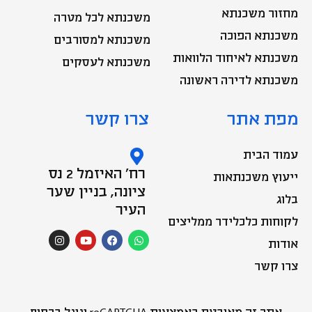
מחזור משכנתא
משכנתא לכל מטרה
משכנתא הפוכה
משכנתא למסורבים
משכנתא לאיחוד הלוואות
משכנתא לעסקים
משכנתא לדירה ראשונה
מפת אתר
צרו קשר
עמוד הבית
רח' האיזמל 2 נס
ייעוץ משכנתאות
ציונה, בניין שער
בלוג
העיר
לקוחות כלכלידר ממליצים
I
Y
F
W
n
o
a
h
אודות
s
u
c
a
t
t
e
t
צרו קשר
a
u
b
s
g
b
o
a
r
e
o
p
a
k
p
m