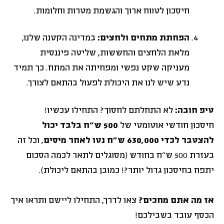
חיסכון לטווח ארוך והגשמת מטרות וחלומות.
הפחתת מתחים ולחצים:
במדינה הקטנה שלנו,
מלאת הלחצים והחששות, שליטה פיננסית
מעניקה שקט נפשי ומפחיתה את המתח. כך תמיד
נדע שיש לנו את היכולת לפעול בהתאם לצורך.
טיפ חובה:
לא התחלתם לחסוך? התחילו עכשיו!
חיסכון חודשי אוטומטי של
500 ש"ח בלבד יכול
להצטבר לכדי 630,000 ש"ח נטו לאחר מיסים
, וכל זה
בעזרת 500 ש"ח בחודש (מסוגלים לתאר לכמה הסכום
יתפח בחיסכון גדול יותר?! כמובן בהתאם ליכולת).
אז מה אתם מחכים?
צאו לדרך, התחילו ליישם ותראו איך
הכסף עובד בשבילכם!