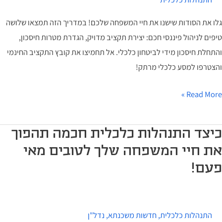
לכלי
גלו את הסודות שישנו את חיי המשפחה שלכם! במדריך הזה תמצאו שלושה
ציב
טיפים לניהול פיננסי חכם: יצירת תקציב מדויק, הגדרת מטרות חיסכון,
משפחתכם
והתחלת חיסכון מידי לביטחון כלכלי. אל תחמיצו את קובץ התקציב החינמי
והצטרפו למסע כלכלי מרתק!
Read More »
יצד
כיצד התנהלות כלכלית חכמה תהפוך
תנהלות
את חיי המשפחה שלך לטובים מאי
לכלית
פעם!
כמה
הפוך
ת
התנהלות כלכלית
,
חדשות משכנתא
,
נדל"ן
יי