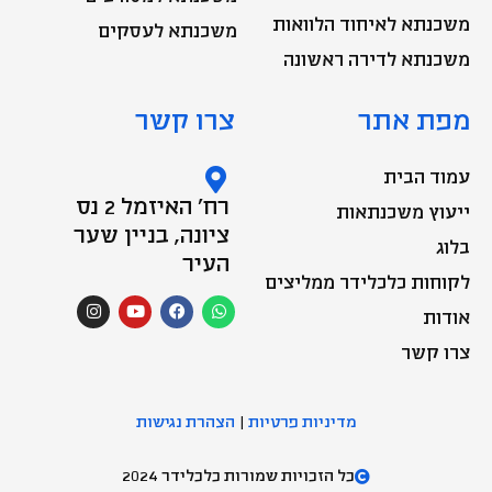
משכנתא לאיחוד הלוואות
משכנתא לעסקים
משכנתא לדירה ראשונה
מפת אתר
צרו קשר
עמוד הבית
רח' האיזמל 2 נס
ייעוץ משכנתאות
ציונה, בניין שער
בלוג
העיר
לקוחות כלכלידר ממליצים
I
Y
F
W
n
o
a
h
אודות
s
u
c
a
t
t
e
t
צרו קשר
a
u
b
s
g
b
o
a
r
e
o
p
a
k
p
m
מדיניות פרטיות
|
הצהרת נגישות
כל הזכויות שמורות כלכלידר 2024