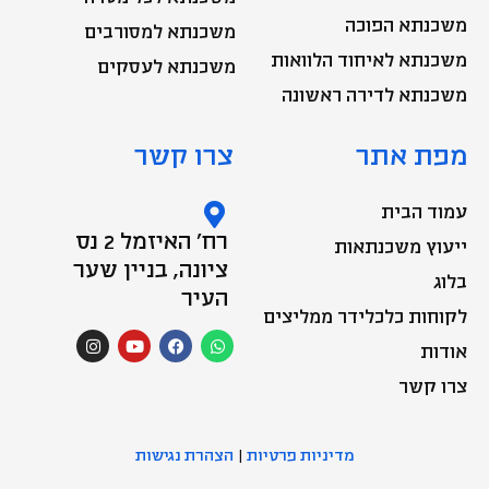
משכנתא הפוכה
משכנתא למסורבים
משכנתא לאיחוד הלוואות
משכנתא לעסקים
משכנתא לדירה ראשונה
מפת אתר
צרו קשר
עמוד הבית
רח' האיזמל 2 נס
ייעוץ משכנתאות
ציונה, בניין שער
בלוג
העיר
לקוחות כלכלידר ממליצים
I
Y
F
W
n
o
a
h
אודות
s
u
c
a
t
t
e
t
צרו קשר
a
u
b
s
g
b
o
a
r
e
o
p
a
k
p
m
מדיניות פרטיות
|
הצהרת נגישות