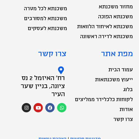
מחזור משכנתא
משכנתא לכל מטרה
משכנתא הפוכה
משכנתא למסורבים
משכנתא לאיחוד הלוואות
משכנתא לעסקים
משכנתא לדירה ראשונה
מפת אתר
צרו קשר
עמוד הבית
רח' האיזמל 2 נס
ייעוץ משכנתאות
ציונה, בניין שער
בלוג
העיר
לקוחות כלכלידר ממליצים
I
Y
F
W
n
o
a
h
אודות
s
u
c
a
t
t
e
t
צרו קשר
a
u
b
s
g
b
o
a
r
e
o
p
a
k
p
מדיניות פרטיות
|
הצהרת נגישות