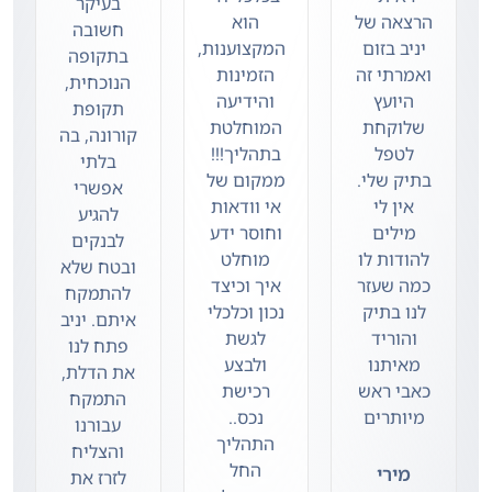
בעיקר
הרצאה של
הוא
חשובה
יניב בזום
המקצוענות,
בתקופה
ואמרתי זה
הזמינות
הנוכחית,
היועץ
והידיעה
תקופת
שלוקחת
המוחלטת
קורונה, בה
לטפל
בתהליך!!!
בלתי
בתיק שלי.
ממקום של
אפשרי
אין לי
אי וודאות
להגיע
מילים
וחוסר ידע
לבנקים
להודות לו
מוחלט
ובטח שלא
כמה שעזר
איך וכיצד
להתמקח
לנו בתיק
נכון וכלכלי
איתם. יניב
והוריד
לגשת
פתח לנו
מאיתנו
ולבצע
את הדלת,
כאבי ראש
רכישת
התמקח
מיותרים
נכס..
עבורנו
התהליך
והצליח
החל
מירי
לזרז את