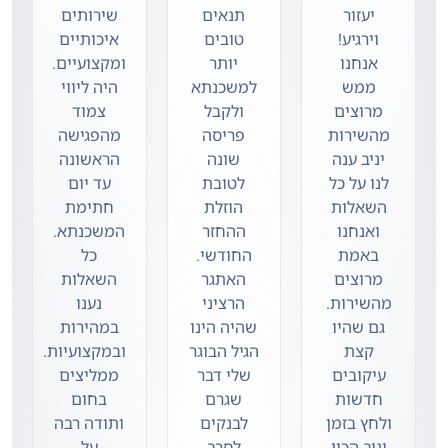
יעזור
תנאים
שירותים
וירגיע!
טובים
איכותיים
אנחנו
יותר
ומקצועיים.
ממש
למשכנתא
היה ליווי
מרוצים
ולקבל
צמוד
מהשירות
פריסה
מהפגישה
יניב ענה
שונה
הראשונה
לנו על כל
לטובת
עד יום
השאלות
הוזלת
חתימת
ואנחנו
ההחזר
המשכנתא.
באמת
החודשי.
כל
מרוצים
האתגר
השאלות
מהשירות.
הרציני
נענו
גם שהיו
שהיה הינו
במהירות
קצת
הגיל הבוגר
ובמקצועיות.
עיקובים
שלי דבר
ממליצים
חדשות
שגרם
בחום
ולחץ בזמן
לבנקים
ותודה רבה
יניב הכין
לסרב
על