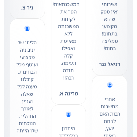
ושירותי
המשכנתאות!
ניר צ.
ואין ספק
הפך את
שהוא
לקיחת
מקצוען
המשכנתה
בתחום!
ללא
ממליצה
מאיימת
הליווי של
בחום!
ואפילו
יניב ניה
קלה
מקצועי
ונעימה.
דניאל נגר
ועוטף מכל
תודה
הבחינות.
רבה!!
קיבלנו
מענה לכל
מרינה א.
שאלה
אחרי
ועניין
מחשבות
לאורך
רבות האם
התהליך.
לקחת
הנוכחות
יועץ,
היתרון
שלו הייתה
ראיתי
בכלכלידר