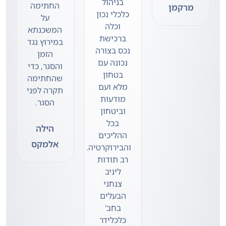
בניהול
החתימה
מרקמן
כלכלי נכון
על
וכלה
המשכנתא
ברכישת
במירוץ נגד
נכס בצורה
הזמן
נכונה עם
והסגר, כדי
בטחון
שהחתימה
מלא ועם
תקרה לפני
מודעות
הסגר.
וביטחון
בכל
הילה
ההליכים
אלמקס
והבירוקרטיה.
רב תודות
ליניב
צנחני
הבעלים
בחב'
כלכלידר