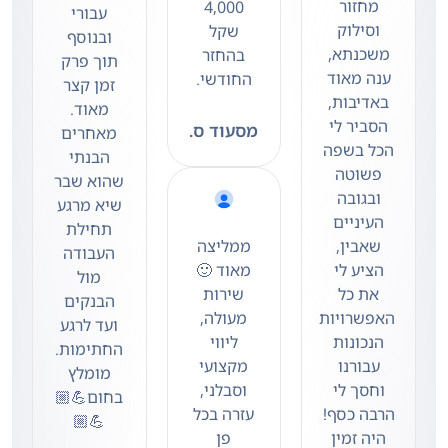
מחזור
4,000
עבורי
וסילוק
שקל
ובנוסף
משכנתא,
בהחזר
תוך פרק
ענה מאוד
החודשי.
זמן קצר
באדיבות,
מאוד.
הסביר לי
מסעוד ס.
מאחרים
הכל בשפה
הבנתי
פשוטה
שהוא שבר
ובגובה
שיא מרגע
העיניים
תחילת
שאבין,
ממליצה
העבודה
הציע לי
מאוד 🙂
מול
את כל
שירות
הבנקים
האפשרויות
מעולה,
ועד לרגע
הנכונות
ליווי
החתימות.
עבורנו
מקצועי
מומלץ
וחסך לי
וסבלני,
בחום💪🏼
הרבה כסף!
עזרה בכל
💪🏼
היה זמין
פן