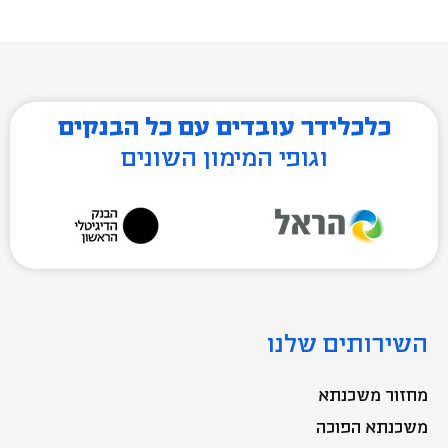
ייסוף
עליית ערך המטבע המקומי ביחס למטבע של מדינה אחרת.​
עובר ושב – עו"ש
אומדן חשבון בנק שבו מתנהלות פעולות של כניסת כספים ויציאתם.
ועדה לתכנון שטרי כסף, מעות ומטבעות זיכרון
ועדה ציבורית שממנה נגיד בנק ישראל כדי לייעץ לו בנושא עיצוב
השטרות, המעות (כסף קטן) ומטבעות הזיכרון של ישראל. ​
הון עצמי
האמצעים הכלכליים העצמיים של אדם או חברה בין אם עו"ש, הון
מניות נפרע, פרמיות, רווחים צבורים, קרנות הון ועודפים. ​