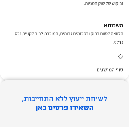
וביקוש של שוק המניות.​
משכנתא
הלוואה לטווח רחוק ובסכומים גבוהים, המוכרת לרוב לקניית נכס
נדלני.
לוח סילוקין
טבלה המפרטת את דרך סילוקו (החזרתו) של חוב על פי תנאים
שהוגדרו מראש.
כרטיס אשראי
כרטיס המקושר לחשבון בנק עם תאריך תפוגה המיועד לרכישת
מוצרים עם תשלום שאינו מיידי.​