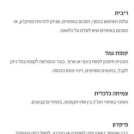
ריבית
עלות השימוש בכסף, הסכום באחוזים, שניתן להרוויח מפיקדון, או
הסכום באחוזים שיש לשלם על הלוואה.
קופת גמל
תוכנית חיסכון לטווח בינוני או ארוך. כנגד ההפרשה לקופת גמל ניתן
לקבל, בתנאים מסוימים, זיכוי ממס הכנסה.
צמיחה כלכלית
השינוי באחוזי תמ"ג בין שתי תקופות, במחירים קבועים.​
פיקדון
דבר שנמסר באופן זמני לשמירה או כערבון, למשל כסף המופקד