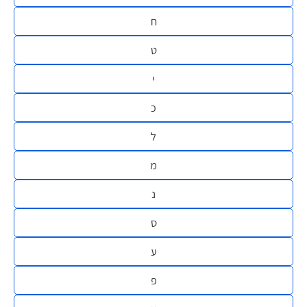
ח
ט
י
כ
ל
מ
נ
ס
ע
פ