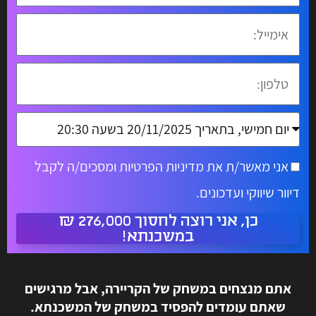
אימייל:
טלפון:
מועד
וובינר
אני מאשר/ת את מדיניות הפרטיות ומסכים/ה לקבל
הסכמה
לבחירה:
דיוור שיווקי ועדכונים.
כן, אני רוצה לחסוך 276,000 ₪
במשכנתא!
אתם מנצחים במשחק של הקריירה, אבל מרגישים
שאתם עומדים להפסיד במשחק של המשכנתא.